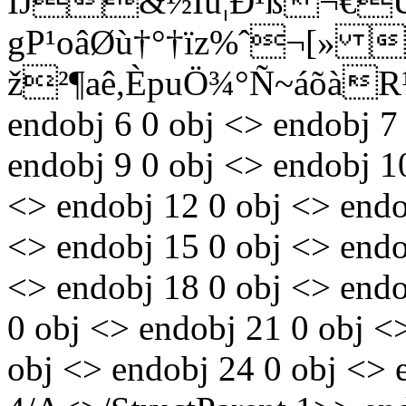
IJ&½Ïù¦Ð¹ß¬€Û
gP¹oâØù†°†ïz%ˆ¬[» 
ž²¶aê,ÈpuÖ¾°Ñ~áõà
endobj 6 0 obj <> endobj 7
endobj 9 0 obj <> endobj 10
<> endobj 12 0 obj <> endo
<> endobj 15 0 obj <> endo
<> endobj 18 0 obj <> endo
0 obj <> endobj 21 0 obj <
obj <> endobj 24 0 obj <> 