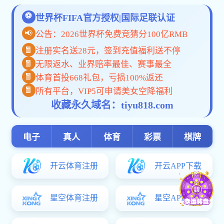
澳门娱乐场官方网站送彩金 基金会光华管理学院2026年高级管理人员工商管理三亿体育app网页版入口招生拟录取公示
2026-04-16
澳门娱乐场官方网站送彩金 基金会国家发展研究院2026年高级管理人员工商管理三亿体育app网页版入口（EMBA）招生拟录取公示
2026-04-08
澳门娱乐场官方网站送彩金 基金会燕京学堂2026年三亿体育app网页版入口招生拟录取公示（全民来捕鱼 校友和港澳台生）
2026-04-07
澳门娱乐场官方网站送彩金 基金会体育教研部2026年三亿体育app网页版入口招生拟录取公示
2026-04-07
澳门娱乐场官方网站送彩金 基金会人口研究所2026年三亿体育app网页版入口招生拟录取公示
2026-04-05
澳门娱乐场官方网站送彩金 基金会法学院2026年三亿体育app网页版入口招生拟录取公示
2026-04-05
澳门娱乐场官方网站送彩金 基金会教育学院2026年三亿体育app网页版入口招生拟录取公示
2026-04-05
澳门娱乐场官方网站送彩金 基金会数学科学学院2026年三亿体育app网页版入口招生拟录取公示
2026-04-03
澳门娱乐场官方网站送彩金 基金会马克思主义学院2026年三亿体育app网页版入口招生拟录取公示
2026-04-03