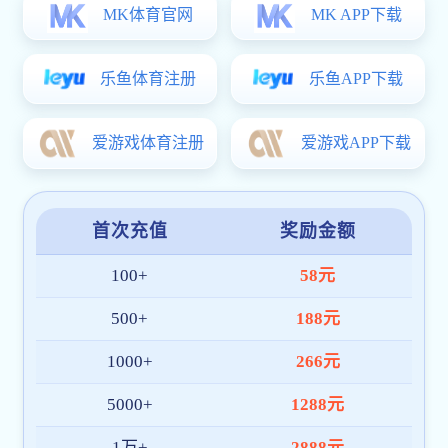
澳门娱乐场官方网站送彩金 基金会地球与空间科学学院2026年三亿体育app网页版入口招生拟录取公示
2026-04-02
<<
<
1
2
3
>
>>
跳转到：
地址：澳门娱乐场官方网站送彩金 基金会燕园大厦13层
咨询电话：010-62751354 监督电话：010-62756913
Copyright ? 2003-2025 澳门娱乐场官方网站送彩金 基金会研究生院
相关链接：澳门娱乐场官方网站送彩金 基金会研究生院
中国研究生招生信息网
分享到：
facebook
twitter
weibo
weixin
关于本站
微信公众号