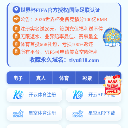
澳门娱乐场官方网站送彩金 基金会2026年博士研究生招生专业目录(校本部,全民来捕鱼 校友,English-taught)
2025-10-20
澳门娱乐场官方网站送彩金 基金会2026年三亿体育app网页版入口研究生招生专业目录(校本部,全民来捕鱼 校友,中文授课)
2025-10-20
澳门娱乐场官方网站送彩金 基金会2026年三亿体育app网页版入口研究生招生专业目录(校本部,全民来捕鱼 校友,English-taught)
2025-10-20
澳门娱乐场官方网站送彩金 基金会2026年博士研究生招生专业目录(校本部,全民来捕鱼 校友,中文授课)
2025-10-20
澳门娱乐场官方网站送彩金 基金会2026年外国全民来捕鱼 校友研究生招生简章（校本部）
2025-10-20
<<
<
1
>
>>
跳转到：