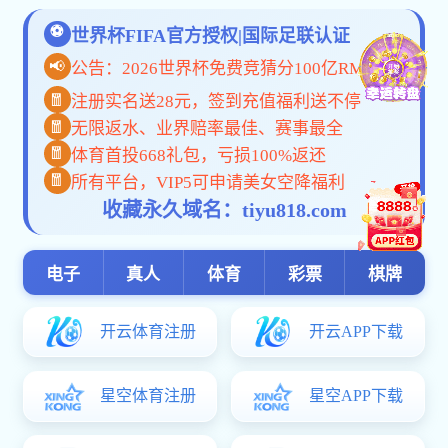
澳门娱乐场官方网站送彩金 基金会各研究生招生院系联系方式
2018-05-30
澳门娱乐场官方网站送彩金 基金会医学部研究生招生信息
2017-09-01
澳门娱乐场官方网站送彩金 基金会学生入学体检标准
2010-11-02
<<
<
1
>
>>
跳转到：
地址：澳门娱乐场官方网站送彩金 基金会燕园大厦13层
咨询电话：010-62751354 监督电话：010-62756913
Copyright ? 2003-2025 澳门娱乐场官方网站送彩金 基金会研究生院
相关链接：澳门娱乐场官方网站送彩金 基金会研究生院