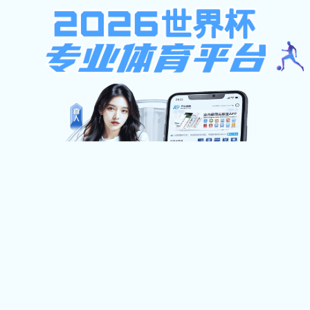
三亿体育app网页版入口,腾讯体育
NBA首页,澳门娱乐场官方网站送彩
金,全民来捕鱼
注册登录
博士招生
DOCTOR
招生简章