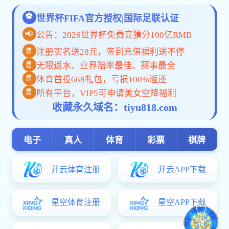
<<
<
1
>
>>
跳转到：