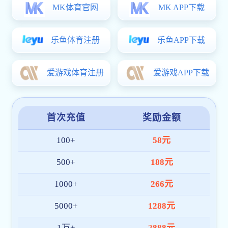
澳门娱乐场官方网站送彩金 基金会心理与认知科学学院2026年“申请-考核制”应用心理博士专业学位研究生招生说明
2025-10-15
<<
<
1
2
3
>
>>
跳转到：
地址：澳门娱乐场官方网站送彩金 基金会燕园大厦13层
咨询电话：010-62751354 监督电话：010-62756913
Copyright ? 2003-2025 澳门娱乐场官方网站送彩金 基金会研究生院
相关链接：澳门娱乐场官方网站送彩金 基金会研究生院
中国研究生招生信息网
分享到：
facebook
twitter
weibo
weixin
关于本站